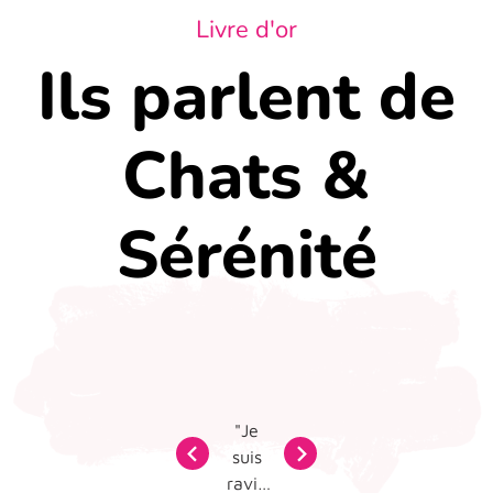
Livre d'or
Ils parlent de
Chats &
Sérénité
Aline
"Je
est
"Merci
Merci
Aline
suis
re
une
a Aline
à Aline
donne
ravie
passio