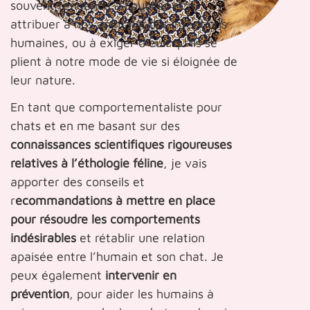
souvent tendance à l’oublier et à
attribuer à nos animaux des intentions
humaines, ou à exiger d’eux qu’ils se
plient à notre mode de vie si éloignée de
leur nature.
En tant que comportementaliste pour
chats et en me basant sur des
connaissances scientifiques rigoureuses
relatives à l’éthologie féline
, je vais
apporter des conseils et
r
ecommandations à mettre en place
pour résoudre les comportements
indésirables
et rétablir une relation
apaisée entre l’humain et son chat. Je
peux également
intervenir en
prévention
, pour aider les humains à