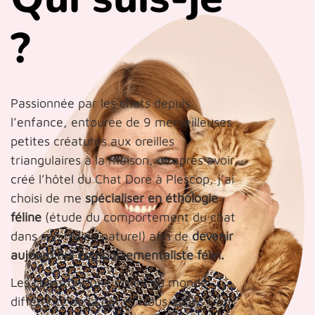
?
Passionnée par les chats depuis
l’enfance, entourée de 9 merveilleuses
petites créatures aux oreilles
triangulaires à la maison, et après avoir
créé l’hôtel du Chat Doré à Plescop, j’ai
choisi de me
spécialiser en éthologie
féline
(étude du comportement du chat
dans son milieu naturel) afin de
devenir
aujourd’hui comportementaliste félin.
Les chats ont une vision du monde
différente de la nôtre. Nous avons trop