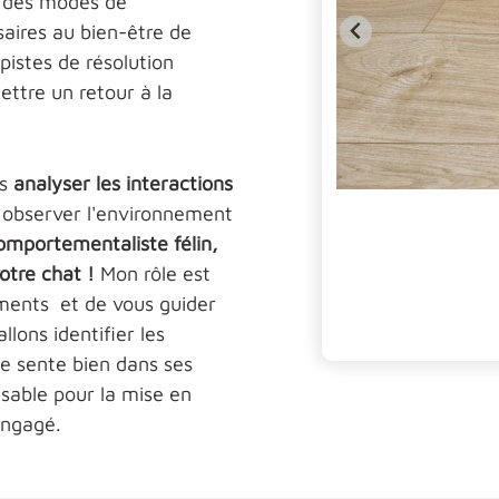
 des modes de
aires au bien-être de
istes de résolution
ttre un retour à la
is
analyser les interactions
t observer l'environnement
omportementaliste félin,
otre chat !
Mon rôle est
ments et de vous guider
llons identifier les
se sente bien dans ses
nsable pour la mise en
engagé.