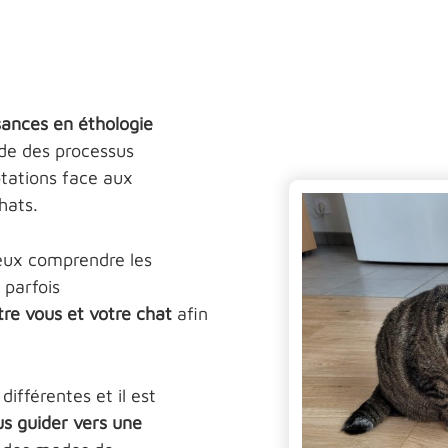
sances en éthologie
de des processus
ations face aux
hats.
ieux comprendre les
 parfois
tre vous et votre chat
afin
ifférentes et il est
us guider vers une