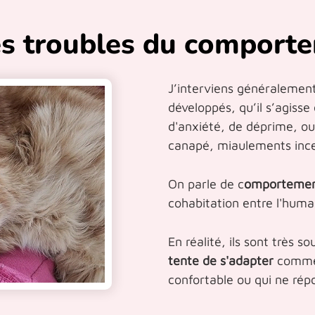
des troubles du comport
J’interviens généralemen
développés, qu’il s’agisse
d'anxiété, de déprime, ou
canapé, miaulements inc
On parle de c
omportement
cohabitation entre l'humai
En réalité, ils sont très s
tente de s'adapter
comme i
confortable ou qui ne rép